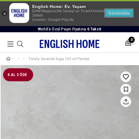
English Home: Ev, Yaşam
EHM Magazacilik Sanayi ve Ticaret Anonim
Görüntüle
Sirketi
Ücretsiz -Google Play'de
World’e Özel Peşin Fiyatına
6 Taksit
0
Twisty Seramik Kupa 255 ml Pembe
4 AL 3 ÖDE