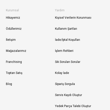
Kurumsal
Yardım
Hikayemiz
Kişisel Verilerin Korunması
Ödüllerimiz
Kullanım Şartları
İletişim
İade/İptal Koşulları
Mağazalarımız
İşlem Rehberi
Franchising
Sık Sorulan Sorular
Toptan Satış
Kolay İade
Blog
Sipariş Sorgula
Servis Kaydı Oluştur
Yedek Parça Talebi Oluştur