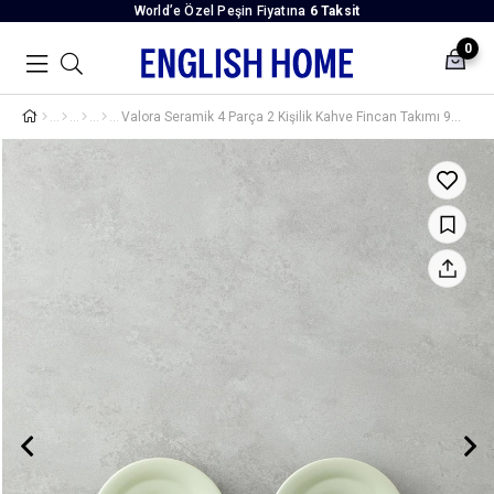
World’e Özel Peşin Fiyatına
6 Taksit
0
Valora Seramik 4 Parça 2 Kişilik Kahve Fincan Takımı 90 ml Açık Yeşil