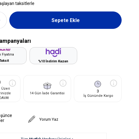
aşlayan taksitlerle
ampanyaları
 Fiyatına
Taksit
%10 İndirim Kazan
 Üzeri
3
rinizde
14 Gün İade Garantisi
İş Gününde Kargo
DAVA!
üşünce
Yorum Yaz
Ver