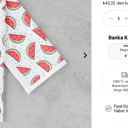
₺43,33
`den b
Banka K
Peşin
6 
1000 TL ve
Alışverişle
Kargo BE
Fiyat D
Haber 