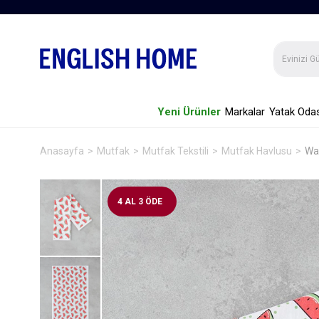
Yeni Ürünler
Markalar
Yatak Odas
Anasayfa
Mutfak
Mutfak Tekstili
Mutfak Havlusu
Wa
4 AL 3 ÖDE