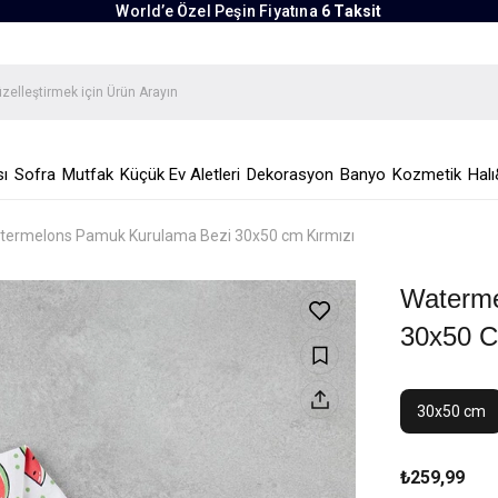
World’e Özel Peşin Fiyatına
6 Taksit
ı
Sofra
Mutfak
Küçük Ev Aletleri
Dekorasyon
Banyo
Kozmetik
Halı
termelons Pamuk Kurulama Bezi 30x50 cm Kırmızı
Waterme
30x50 C
30x50 cm
₺259,99