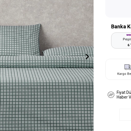
Banka K
Peşin
6 
Kargo B
Fiyat D
Haber 