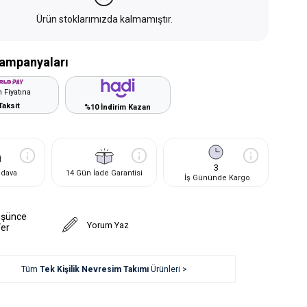
Ürün stoklarımızda kalmamıştır.
ampanyaları
 Fiyatına
Taksit
%10 İndirim Kazan
3
edava
14 Gün İade Garantisi
İş Gününde Kargo
üşünce
Yorum Yaz
Ver
Tüm
Tek Kişilik Nevresim Takımı
Ürünleri >