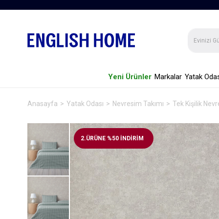
Yeni Ürünler
Markalar
Yatak Odas
Anasayfa
Yatak Odası
Nevresim Takımı
Tek Kişilik Nev
2.ÜRÜNE %50 İNDİRİM