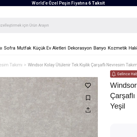
World’e Özel Peşin Fiyatına
6 Taksit
ı
Sofra
Mutfak
Küçük Ev Aletleri
Dekorasyon
Banyo
Kozmetik
Halı
resim Takımı
Windsor Kolay Ütülenir Tek Kişilik Çarşaflı Nevresim Takı
Gelince Hab
Windsor 
Çarşafl
Yeşil