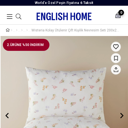
World’e Özel Peşin Fiyatına
6 Taksit
0
Wisteria Kolay Ütülenir Çift Kişilik Nevresim Seti 200x220 cm Lila-Turuncu
2.ÜRÜNE %50 İNDİRİM