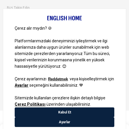
Bizi Takip Edin
Ayrıcalıklardan yararlanmak için uygulamamızı indirin.
1000 TL ve Üzeri Alışverişlerinizde Kargo Bedava!
Bilgi Toplum Hizmetleri
KVKK Veri İşleme Politikamız
Site Haritası