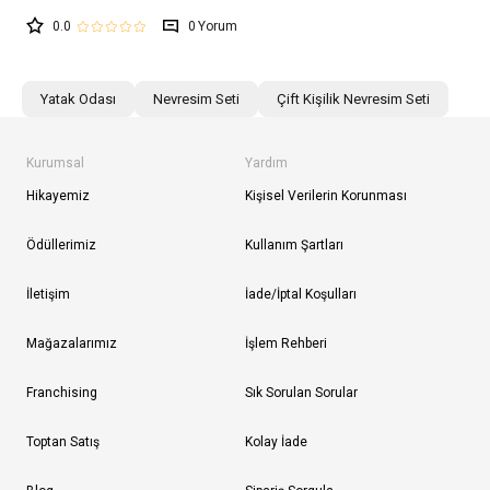
0.0
0
Yatak Odası
Nevresim Seti
Çift Kişilik Nevresim Seti
Kurumsal
Yardım
Hikayemiz
Kişisel Verilerin Korunması
Ödüllerimiz
Kullanım Şartları
İletişim
İade/İptal Koşulları
Mağazalarımız
İşlem Rehberi
Franchising
Sık Sorulan Sorular
Toptan Satış
Kolay İade