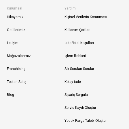
Kurumsal
Yardım
Hikayemiz
Kişisel Verilerin Korunması
Ödüllerimiz
Kullanım Şartları
İletişim
İade/İptal Koşulları
Mağazalarımız
İşlem Rehberi
Franchising
Sık Sorulan Sorular
Toptan Satış
Kolay İade
Blog
Sipariş Sorgula
Servis Kaydı Oluştur
Yedek Parça Talebi Oluştur