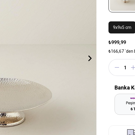
9x9x5 cm
₺999,99
₺166,67
`den 
Banka K
Peşin
6 