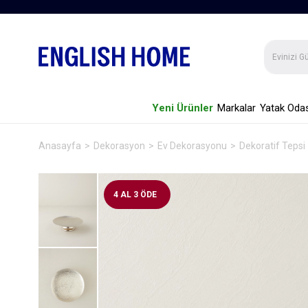
Yeni Ürünler
Markalar
Yatak Odas
Anasayfa
Dekorasyon
Ev Dekorasyonu
Dekoratif Tepsi
4 AL 3 ÖDE