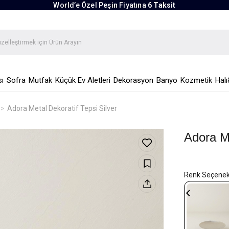
World’e Özel Peşin Fiyatına
6 Taksit
ı
Sofra
Mutfak
Küçük Ev Aletleri
Dekorasyon
Banyo
Kozmetik
Halı
Adora Metal Dekoratif Tepsi Silver
Adora Me