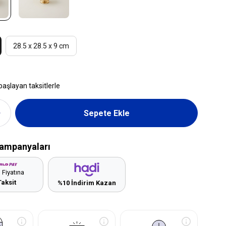
28.5 x 28.5 x 9 cm
başlayan taksitlerle
ampanyaları
 Fiyatına
Taksit
%10 İndirim Kazan