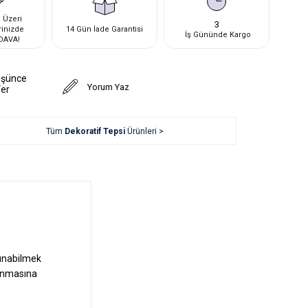
 Üzeri
3
rinizde
14 Gün İade Garantisi
İş Gününde Kargo
DAVA!
üşünce
Yorum Yaz
Ver
Tüm
Dekoratif Tepsi
Ürünleri >