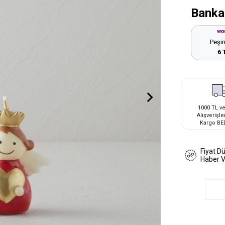
Banka
Peşin
6 
1000 TL ve
Alışverişle
Kargo BE
Fiyat D
Haber 