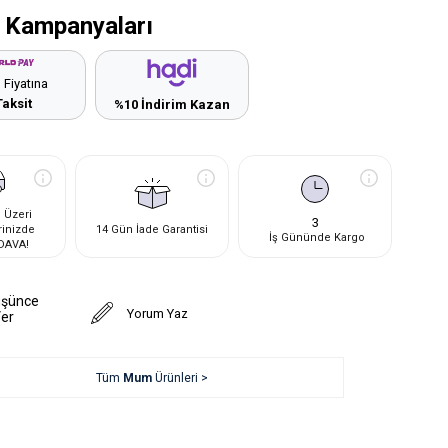
 Kampanyaları
 Fiyatına
Taksit
%10 İndirim Kazan
 Üzeri
3
rinizde
14 Gün İade Garantisi
İş Gününde Kargo
DAVA!
üşünce
Yorum Yaz
Ver
Tüm
Mum
Ürünleri >