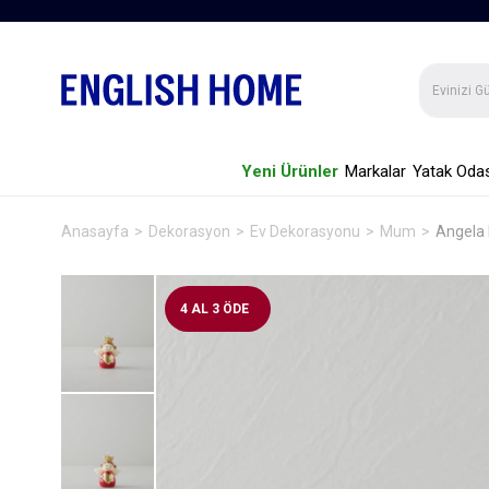
Yeni Ürünler
Markalar
Yatak Odas
Anasayfa
Dekorasyon
Ev Dekorasyonu
Mum
Angela 
4 AL 3 ÖDE