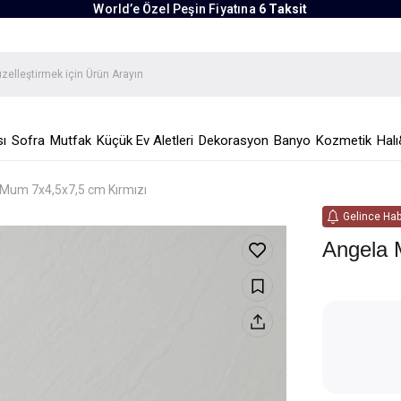
World’e Özel Peşin Fiyatına
6 Taksit
ı
Sofra
Mutfak
Küçük Ev Aletleri
Dekorasyon
Banyo
Kozmetik
Halı
Mum 7x4,5x7,5 cm Kırmızı
Gelince Hab
Angela 