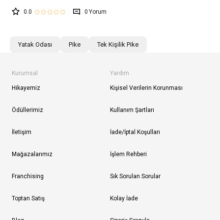
0.0
0
Yatak Odası
Pike
Tek Kişilik Pike
Kurumsal
Yardım
Hikayemiz
Kişisel Verilerin Korunması
Ödüllerimiz
Kullanım Şartları
İletişim
İade/İptal Koşulları
Mağazalarımız
İşlem Rehberi
Franchising
Sık Sorulan Sorular
Toptan Satış
Kolay İade