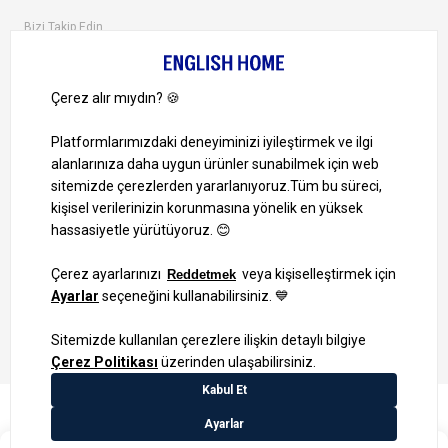
Bizi Takip Edin
Ayrıcalıklardan yararlanmak için uygulamamızı indirin.
1000 TL ve Üzeri Alışverişlerinizde Kargo Bedava!
Bilgi Toplum Hizmetleri
KVKK Veri İşleme Politikamız
Site Haritası