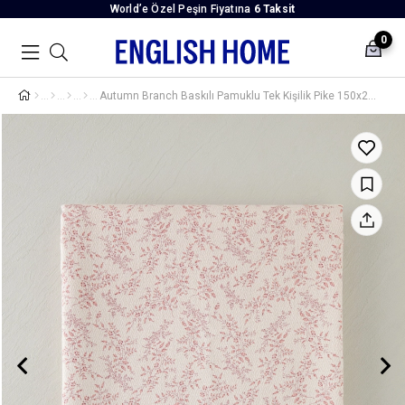
World’e Özel Peşin Fiyatına
6 Taksit
0
Autumn Branch Baskılı Pamuklu Tek Kişilik Pike 150x220 cm Pembe