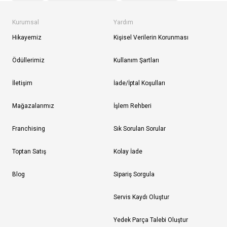
Kurumsal
Yardım
Hikayemiz
Kişisel Verilerin Korunması
Ödüllerimiz
Kullanım Şartları
İletişim
İade/İptal Koşulları
Mağazalarımız
İşlem Rehberi
Franchising
Sık Sorulan Sorular
Toptan Satış
Kolay İade
Blog
Sipariş Sorgula
Servis Kaydı Oluştur
Yedek Parça Talebi Oluştur