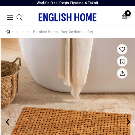
World’e Özel Peşin Fiyatına
6 Taksit
0
Bamboo Bambu Duş Kaydırmazı Bej