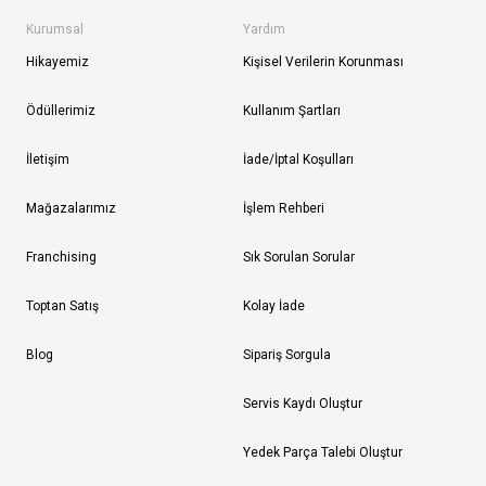
Kurumsal
Yardım
Hikayemiz
Kişisel Verilerin Korunması
Ödüllerimiz
Kullanım Şartları
İletişim
İade/İptal Koşulları
Mağazalarımız
İşlem Rehberi
Franchising
Sık Sorulan Sorular
Toptan Satış
Kolay İade
Blog
Sipariş Sorgula
Servis Kaydı Oluştur
Yedek Parça Talebi Oluştur