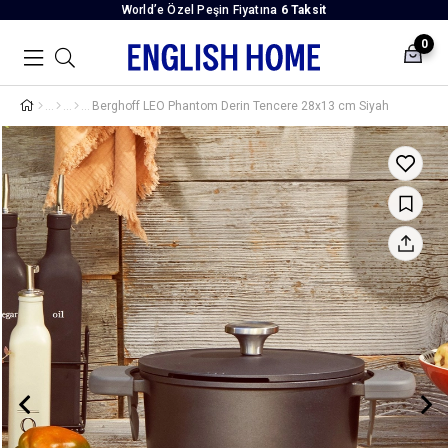
World’e Özel Peşin Fiyatına
6 Taksit
0
Berghoff LEO Phantom Derin Tencere 28x13 cm Siyah