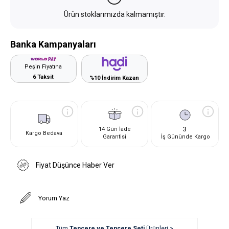
Ürün stoklarımızda kalmamıştır.
Banka Kampanyaları
Peşin Fiyatına
6 Taksit
%10 İndirim Kazan
3
14 Gün İade
Kargo Bedava
Garantisi
İş Gününde Kargo
Fiyat Düşünce Haber Ver
Yorum Yaz
Tüm
Tencere ve Tencere Seti
Ürünleri >