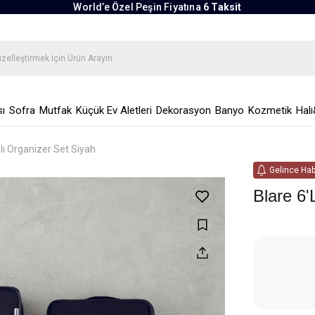
World’e Özel Peşin Fiyatına
6 Taksit
ı
Sofra
Mutfak
Küçük Ev Aletleri
Dekorasyon
Banyo
Kozmetik
Halı
'lı Organizer Set Siyah
Gelince Hab
Blare 6'