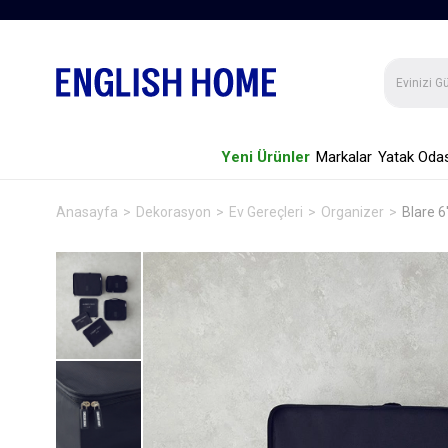
Yeni Ürünler
Markalar
Yatak Odas
Anasayfa
Dekorasyon
Ev Gereçleri
Organizer
Blare 6