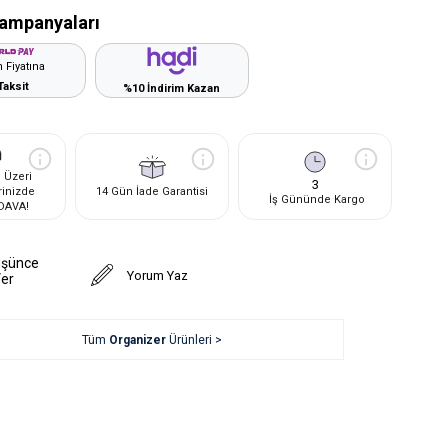
ampanyaları
 Fiyatına
Taksit
%10 İndirim Kazan
 Üzeri
3
rinizde
14 Gün İade Garantisi
İş Gününde Kargo
DAVA!
üşünce
Yorum Yaz
Ver
Tüm
Organizer
Ürünleri >