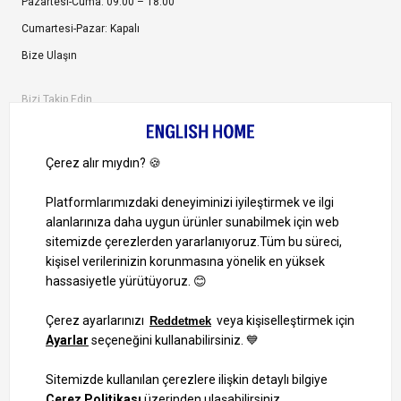
Pazartesi-Cuma: 09:00 – 18:00
Cumartesi-Pazar: Kapalı
Bize Ulaşın
Bizi Takip Edin
Ayrıcalıklardan yararlanmak için uygulamamızı indirin.
1000 TL ve Üzeri Alışverişlerinizde Kargo Bedava!
Bilgi Toplum Hizmetleri
KVKK Veri İşleme Politikamız
Site Haritası