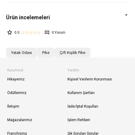
0.0
0
Yatak Odası
Pike
Çift Kişilik Pike
Kurumsal
Yardım
Hikayemiz
Kişisel Verilerin Korunması
Ödüllerimiz
Kullanım Şartları
İletişim
İade/İptal Koşulları
Mağazalarımız
İşlem Rehberi
Franchising
Sık Sorulan Sorular