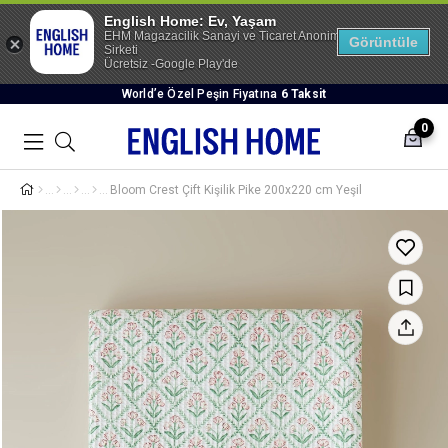
English Home: Ev, Yaşam
EHM Magazacilik Sanayi ve Ticaret Anonim
Görüntüle
Sirketi
Ücretsiz -Google Play'de
World’e Özel Peşin Fiyatına
6 Taksit
0
Bloom Crest Çift Kişilik Pike 200x220 cm Yeşil