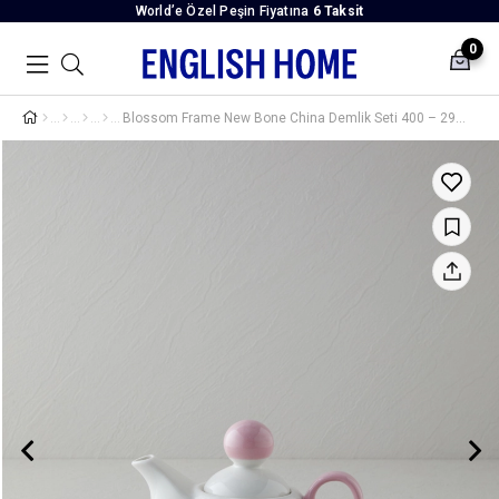
World’e Özel Peşin Fiyatına
6 Taksit
0
Blossom Frame New Bone China Demlik Seti 400 – 290 ml Pembe - Beyaz