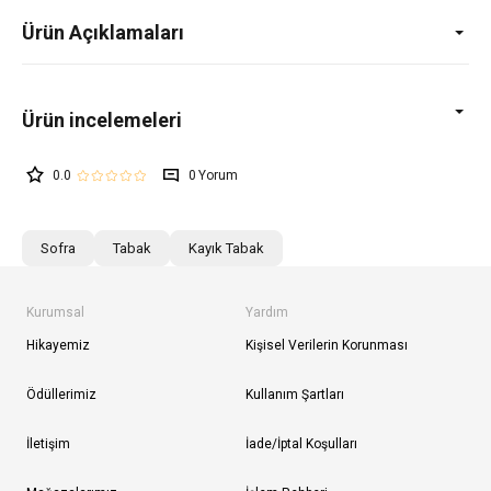
Ürün Açıklamaları
0.0
0
Sofra
Tabak
Kayık Tabak
Kurumsal
Yardım
Hikayemiz
Kişisel Verilerin Korunması
Ödüllerimiz
Kullanım Şartları
İletişim
İade/İptal Koşulları