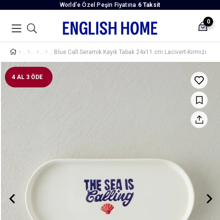
World’e Özel Peşin Fiyatına
6 Taksit
0
Blue Call Seramik Kayık Tabak 24x11 cm Lacivert-Kırmızı
4 AL 3 ÖDE