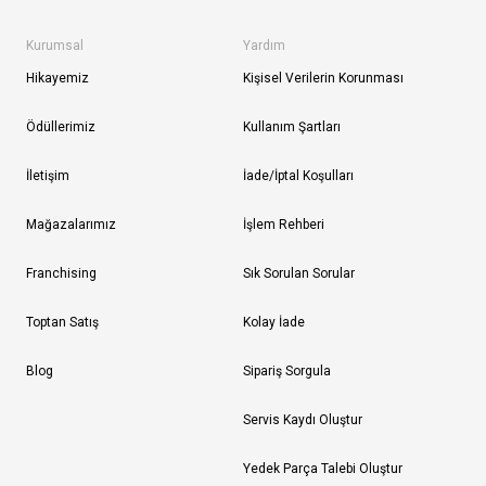
Kurumsal
Yardım
Hikayemiz
Kişisel Verilerin Korunması
Ödüllerimiz
Kullanım Şartları
İletişim
İade/İptal Koşulları
Mağazalarımız
İşlem Rehberi
Franchising
Sık Sorulan Sorular
Toptan Satış
Kolay İade
Blog
Sipariş Sorgula
Servis Kaydı Oluştur
Yedek Parça Talebi Oluştur