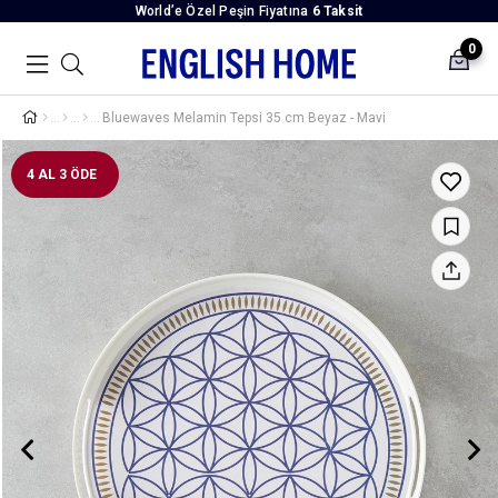
World’e Özel Peşin Fiyatına
6 Taksit
0
Bluewaves Melamin Tepsi 35 cm Beyaz - Mavi
4 AL 3 ÖDE