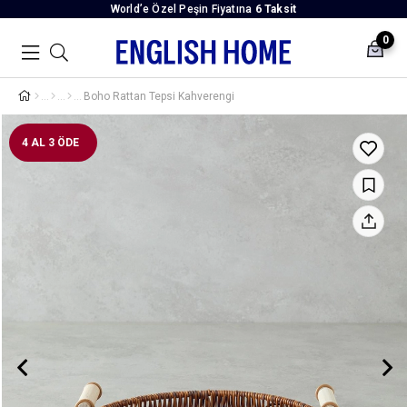
World’e Özel Peşin Fiyatına
6 Taksit
0
Boho Rattan Tepsi Kahverengi
4 AL 3 ÖDE