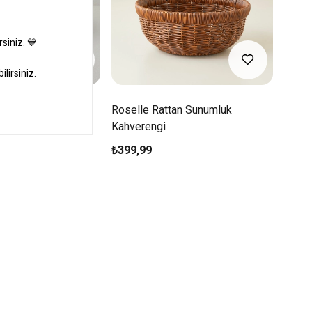
 Sunumluk
Roselle Rattan Sunumluk
Veroa
Kahverengi
Kahve
₺399,99
₺479