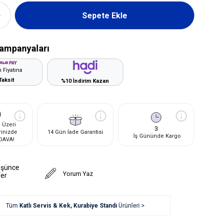
ampanyaları
 Fiyatına
Taksit
%10 İndirim Kazan
 Üzeri
3
rinizde
14 Gün İade Garantisi
İş Gününde Kargo
DAVA!
üşünce
Yorum Yaz
Ver
Tüm
Katlı Servis & Kek, Kurabiye Standı
Ürünleri >