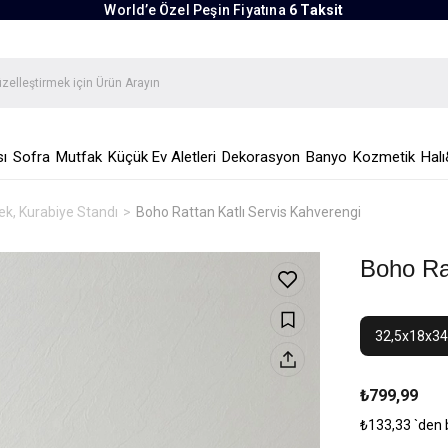
World’e Özel Peşin Fiyatına
6 Taksit
ı
Sofra
Mutfak
Küçük Ev Aletleri
Dekorasyon
Banyo
Kozmetik
Halı
Kek, Kurabiye Standı
Boho Rattan Katlı Servis Kahverengi
Boho Ra
32,5x18x3
₺799,99
₺133,33
`den 