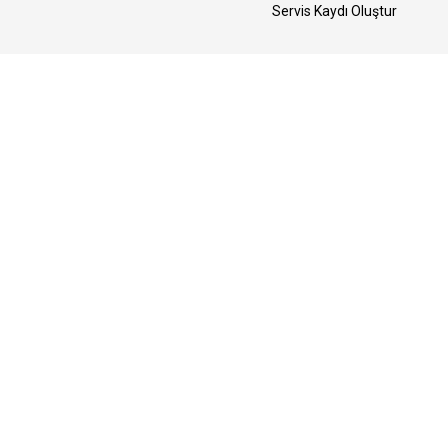
Servis Kaydı Oluştur
Yedek Parça Talebi Oluştur
Bizi Takip Edin