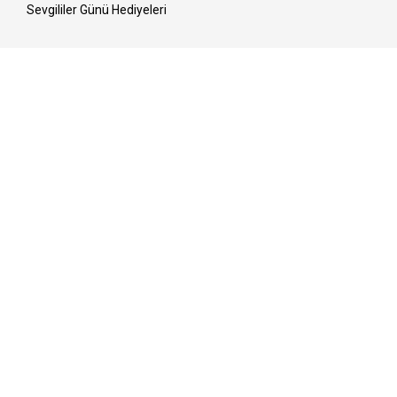
Sevgililer Günü Hediyeleri
Kadınlar Günü Hediyeleri
Ramazan Sofraları
Anneler Günü Hediyeleri
Bayrama Hazırlık
Babalar Günü Hediyeleri