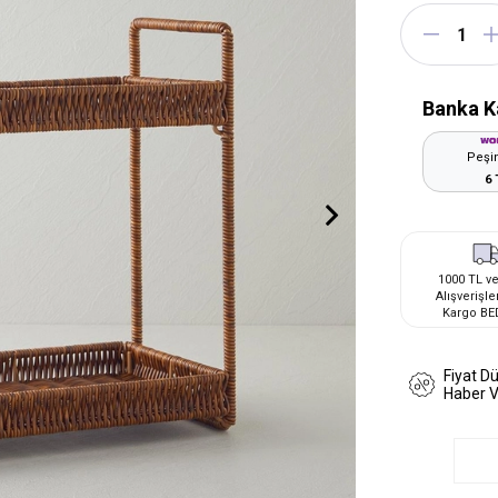
Banka K
Peşin
6 
1000 TL ve
Alışverişle
Kargo BE
Fiyat D
Haber 