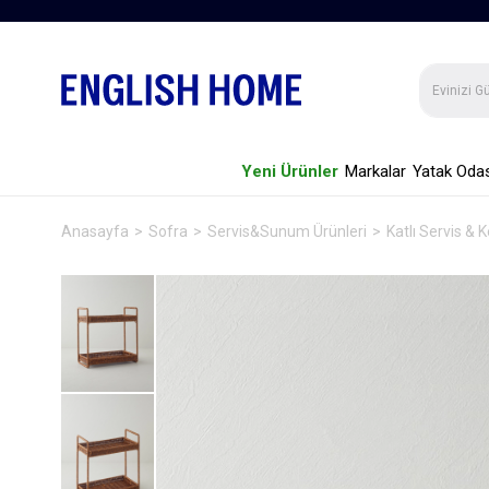
Yeni Ürünler
Markalar
Yatak Odas
Anasayfa
Sofra
Servis&Sunum Ürünleri
Katlı Servis & 