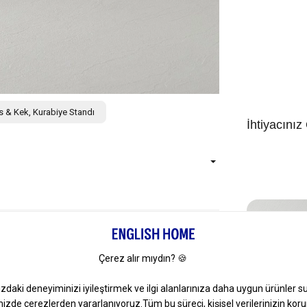
is & Kek, Kurabiye Standı
İhtiyacınız