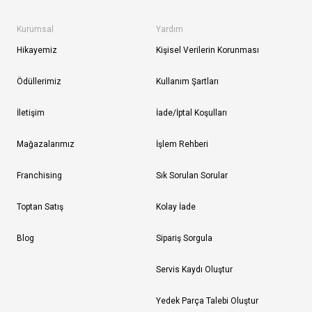
Kurumsal
Yardım
Hikayemiz
Kişisel Verilerin Korunması
Ödüllerimiz
Kullanım Şartları
İletişim
İade/İptal Koşulları
Mağazalarımız
İşlem Rehberi
Franchising
Sık Sorulan Sorular
Toptan Satış
Kolay İade
Blog
Sipariş Sorgula
Servis Kaydı Oluştur
Yedek Parça Talebi Oluştur