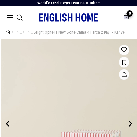
World’e Özel Peşin Fiyatına
6 Taksit
0
Bright Ophelia New Bone China 4 Parça 2 Kişilik Kahve Fincan Takımı 100 ml Renkli