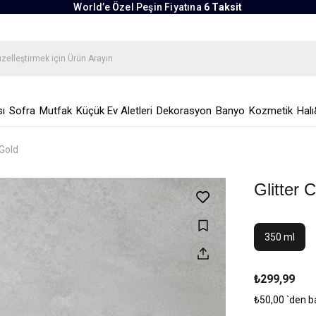
World’e Özel Peşin Fiyatına
6 Taksit
ı
Sofra
Mutfak
Küçük Ev Aletleri
Dekorasyon
Banyo
Kozmetik
Halı
 Gold
Glitter
350 ml
₺299,99
₺50,00
`den b