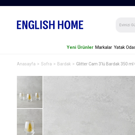
Yeni Ürünler
Markalar
Yatak Odas
Anasayfa
Sofra
Bardak
Glitter Cam 3'lü Bardak 350 ml