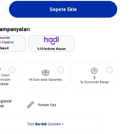
ampanyaları
 Fiyatına
Taksit
%10 İndirim Kazan
 Üzeri
3
rinizde
14 Gün İade Garantisi
İş Gününde Kargo
DAVA!
üşünce
Yorum Yaz
Ver
Tüm
Bardak
Ürünleri >