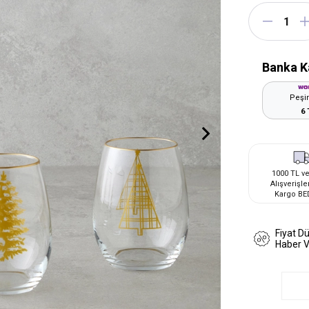
Banka K
Peşin
6 
1000 TL ve
Alışverişle
Kargo BE
Fiyat D
Haber 