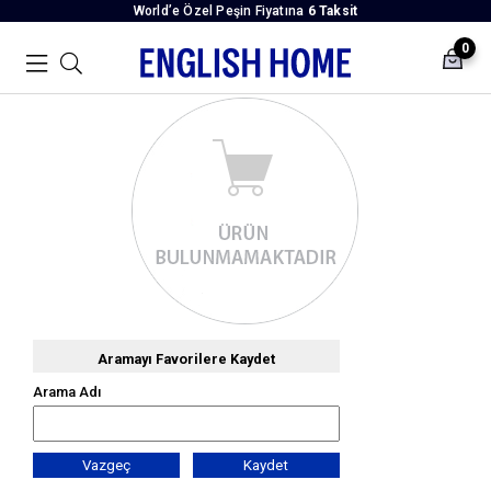
World’e Özel Peşin Fiyatına
6 Taksit
0
Aramayı Favorilere Kaydet
Arama Adı
Vazgeç
Kaydet