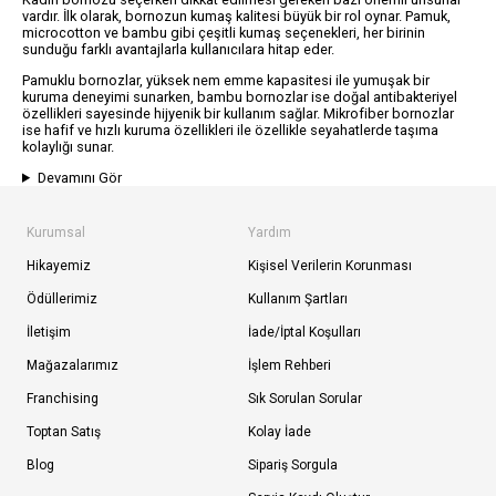
vardır. İlk olarak, bornozun kumaş kalitesi büyük bir rol oynar. Pamuk,
microcotton ve bambu gibi çeşitli kumaş seçenekleri, her birinin
sunduğu farklı avantajlarla kullanıcılara hitap eder.
Pamuklu bornozlar, yüksek nem emme kapasitesi ile yumuşak bir
kuruma deneyimi sunarken, bambu bornozlar ise doğal antibakteriyel
özellikleri sayesinde hijyenik bir kullanım sağlar. Mikrofiber bornozlar
ise hafif ve hızlı kuruma özellikleri ile özellikle seyahatlerde taşıma
kolaylığı sunar.
Devamını Gör
Kurumsal
Yardım
Hikayemiz
Kişisel Verilerin Korunması
Ödüllerimiz
Kullanım Şartları
İletişim
İade/İptal Koşulları
Mağazalarımız
İşlem Rehberi
Franchising
Sık Sorulan Sorular
Toptan Satış
Kolay İade
Blog
Sipariş Sorgula