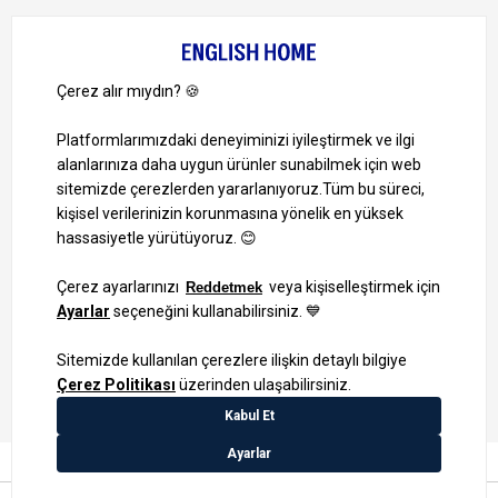
Bize Ulaşın
Bizi Takip Edin
Ayrıcalıklardan yararlanmak için uygulamamızı indirin.
1000 TL ve Üzeri Alışverişlerinizde Kargo Bedava!
Bilgi Toplum Hizmetleri
KVKK Veri İşleme Politikamız
Site Haritası