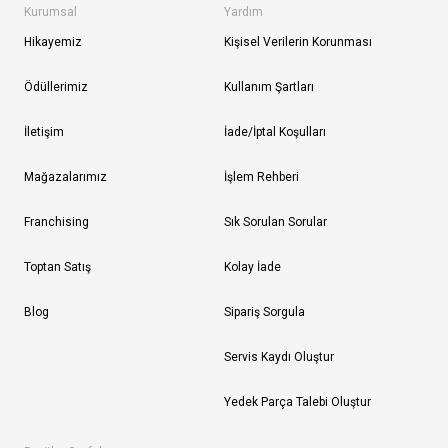
Kurumsal
Yardım
Hikayemiz
Kişisel Verilerin Korunması
Ödüllerimiz
Kullanım Şartları
İletişim
İade/İptal Koşulları
Mağazalarımız
İşlem Rehberi
Franchising
Sık Sorulan Sorular
Toptan Satış
Kolay İade
Blog
Sipariş Sorgula
Servis Kaydı Oluştur
Yedek Parça Talebi Oluştur