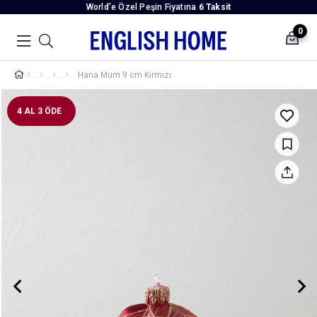
World’e Özel Peşin Fiyatına
6 Taksit
0
Hana Mum 9 cm Kırmızı
4 AL 3 ÖDE