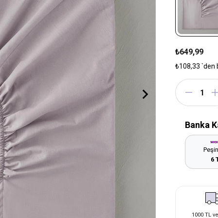
₺649,99
₺108,33
`den 
Banka K
Peşin
6 
1000 TL ve