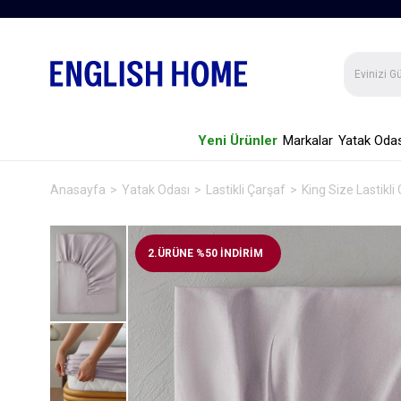
Yeni Ürünler
Markalar
Yatak Odas
Anasayfa
Yatak Odası
Lastikli Çarşaf
King Size Lastikli
2.ÜRÜNE %50 İNDİRİM