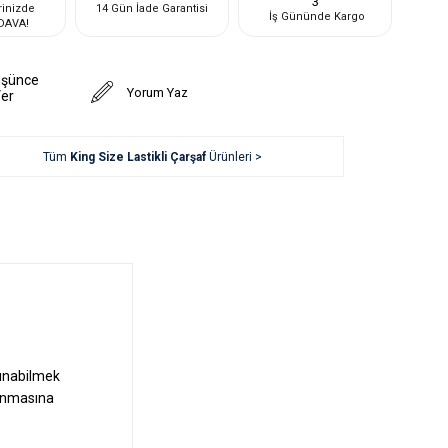
3
rinizde
14 Gün İade Garantisi
İş Gününde Kargo
DAVA!
üşünce
Yorum Yaz
Ver
Tüm
King Size Lastikli Çarşaf
Ürünleri >