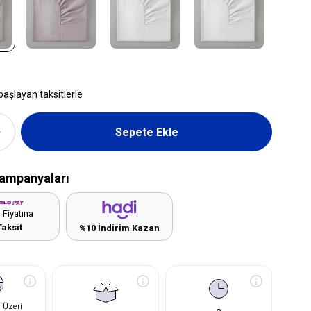
başlayan taksitlerle
ampanyaları
 Fiyatına
Taksit
%10 İndirim Kazan
 Üzeri