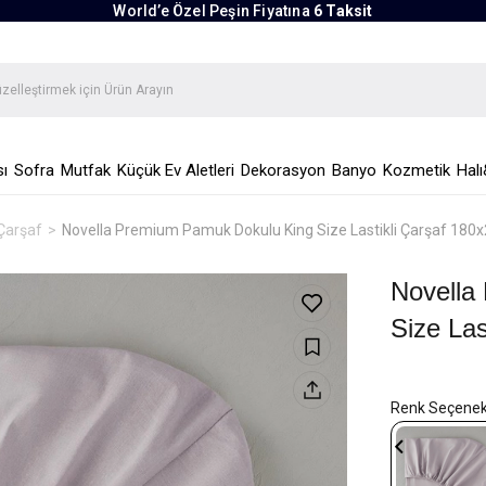
World’e Özel Peşin Fiyatına
6 Taksit
ı
Sofra
Mutfak
Küçük Ev Aletleri
Dekorasyon
Banyo
Kozmetik
Halı
 Çarşaf
Novella Premium Pamuk Dokulu King Size Lastikli Çarşaf 180x
Novella
Size Las