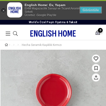
English Home: Ev, Yaşam
EHM Magazacilik Sanayi ve Ticaret Anonim
Görüntüle
Sirketi
Ücretsiz -Google Play'de
World’e Özel Peşin Fiyatına
6 Taksit
0
Hecha Seramik Kaşıklık Kırmızı