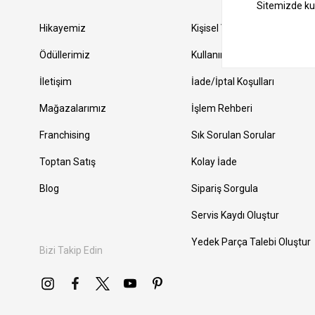
Hikayemiz
Kişisel Verilerin Korunması
Ödüllerimiz
Kullanım Şartları
İletişim
İade/İptal Koşulları
Mağazalarımız
İşlem Rehberi
Franchising
Sık Sorulan Sorular
Toptan Satış
Kolay İade
Blog
Sipariş Sorgula
Servis Kaydı Oluştur
Yedek Parça Talebi Oluştur
Bizi Takip Edin