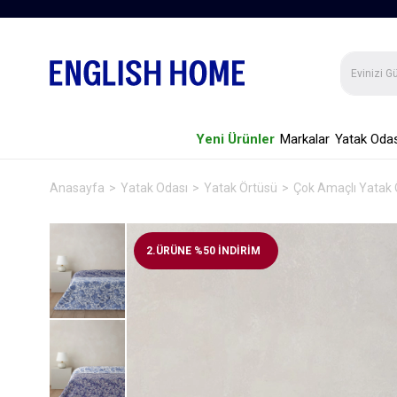
Yeni Ürünler
Markalar
Yatak Odas
Anasayfa
Yatak Odası
Yatak Örtüsü
Çok Amaçlı Yatak 
2.ÜRÜNE %50 İNDİRİM