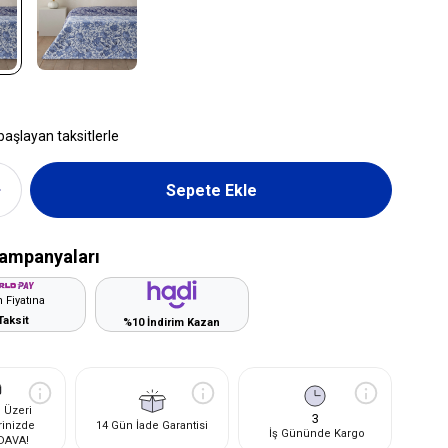
başlayan taksitlerle
ampanyaları
 Fiyatına
Taksit
%10 İndirim Kazan
 Üzeri
3
rinizde
14 Gün İade Garantisi
İş Gününde Kargo
DAVA!