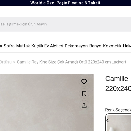
World’e Özel Peşin Fiyatına
6 Taksit
ı
Sofra
Mutfak
Küçük Ev Aletleri
Dekorasyon
Banyo
Kozmetik
Halı
Örtüsü
Camille Ray King Size Çok Amaçlı Örtü 220x240 cm Lacivert
Camille
220x240