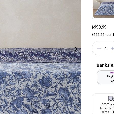
₺999,99
₺166,66
`den 
Banka K
Peşin
6 
1000 TL ve
Alışverişle
Kargo BE