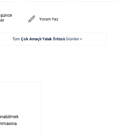
üşünce
Yorum Yaz
Ver
Tüm
Çok Amaçlı Yatak Örtüsü
Ürünleri >