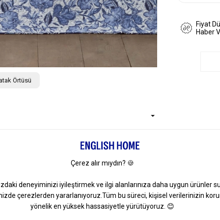
Fiyat D
Haber 
atak Örtüsü