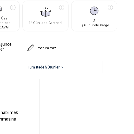
 Üzeri
3
rinizde
14 Gün İade Garantisi
İş Gününde Kargo
DAVA!
üşünce
Yorum Yaz
Ver
Tüm
Kadeh
Ürünleri >