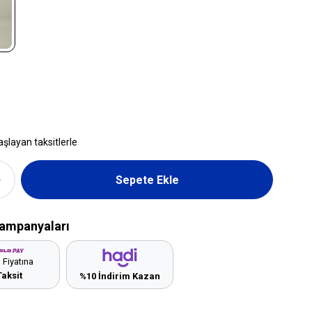
aşlayan taksitlerle
ampanyaları
 Fiyatına
Taksit
%10 İndirim Kazan