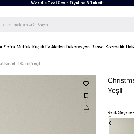
World’e Özel Peşin Fiyatına
6 Taksit
ı
Sofra
Mutfak
Küçük Ev Aletleri
Dekorasyon
Banyo
Kozmetik
Halı
üt Kadeh 195 ml Yeşil
Christm
Yeşil