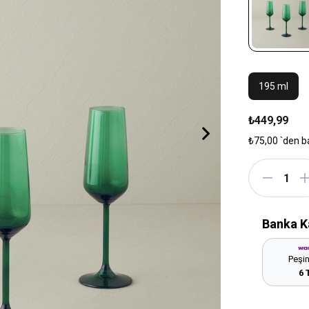
195 ml
₺449,99
₺75,00
`den b
Banka K
Peşin
6 