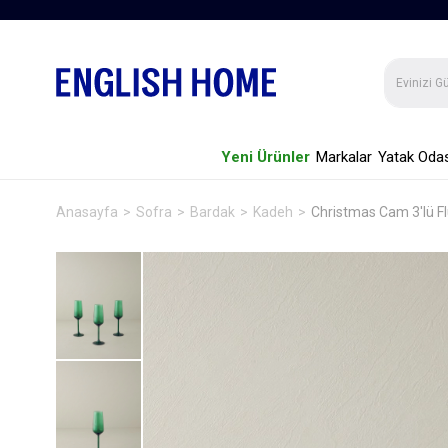
Yeni Ürünler
Markalar
Yatak Odas
Anasayfa
Sofra
Bardak
Kadeh
Christmas Cam 3'lü Fl