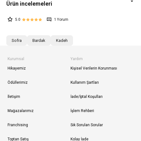
5.0
1
Sofra
Bardak
Kadeh
Kurumsal
Yardım
Hikayemiz
Kişisel Verilerin Korunması
Ödüllerimiz
Kullanım Şartları
İletişim
İade/İptal Koşulları
Mağazalarımız
İşlem Rehberi
Franchising
Sık Sorulan Sorular
Toptan Satış
Kolay İade