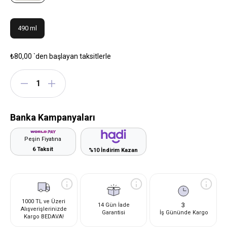
490 ml
₺80,00
`den başlayan taksitlerle
Banka Kampanyaları
Peşin Fiyatına
6 Taksit
%10 İndirim Kazan
1000 TL ve Üzeri
3
14 Gün İade
Alışverişlerinizde
Garantisi
İş Gününde Kargo
Kargo BEDAVA!