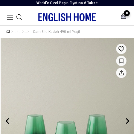
World’e Özel Peşin Fiyatına
6 Taksit
0
Cam 3'lü Kadeh 490 ml Yeşil