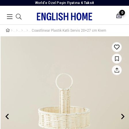
World’e Özel Peşin Fiyatına
6 Taksit
0
Coastlinear Plastik Katlı Servis 20+27 cm Krem