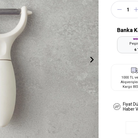
Banka K
Peşin
6 
1000 TL ve
Alışverişle
Kargo BE
Fiyat D
Haber 