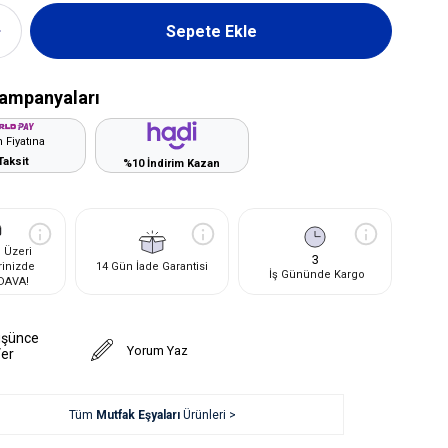
ampanyaları
 Fiyatına
Taksit
%10 İndirim Kazan
 Üzeri
3
rinizde
14 Gün İade Garantisi
İş Gününde Kargo
DAVA!
üşünce
Yorum Yaz
Ver
Tüm
Mutfak Eşyaları
Ürünleri >