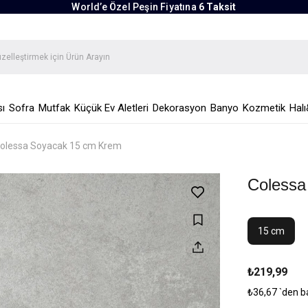
World’e Özel Peşin Fiyatına
6 Taksit
ı
Sofra
Mutfak
Küçük Ev Aletleri
Dekorasyon
Banyo
Kozmetik
Halı
olessa Soyacak 15 cm Krem
Colessa
15 cm
₺219,99
₺36,67
`den b