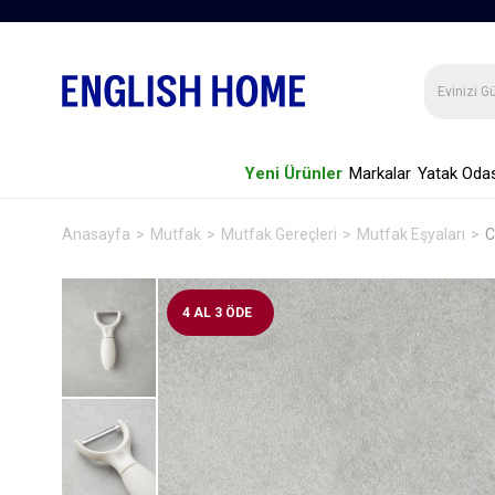
Yeni Ürünler
Markalar
Yatak Odas
Anasayfa
Mutfak
Mutfak Gereçleri
Mutfak Eşyaları
C
4 AL 3 ÖDE