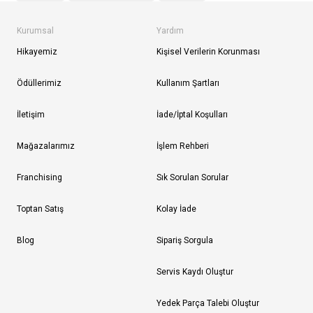
Kurumsal
Yardım
Hikayemiz
Kişisel Verilerin Korunması
Ödüllerimiz
Kullanım Şartları
İletişim
İade/İptal Koşulları
Mağazalarımız
İşlem Rehberi
Franchising
Sık Sorulan Sorular
Toptan Satış
Kolay İade
Blog
Sipariş Sorgula
Servis Kaydı Oluştur
Yedek Parça Talebi Oluştur