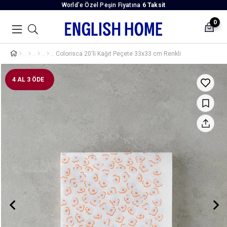
World’e Özel Peşin Fiyatına
6 Taksit
0
Colorisca 20'li Kağıt Peçete 33x33 cm Renkli
4 AL 3 ÖDE