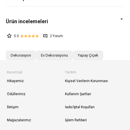
5.0
2
Dekorasyon
Ev Dekorasyonu
Yapay Çiçek
Kurumsal
Yardım
Hikayemiz
Kişisel Verilerin Korunması
Ödüllerimiz
Kullanım Şartları
İletişim
İade/İptal Koşulları
Mağazalarımız
İşlem Rehberi