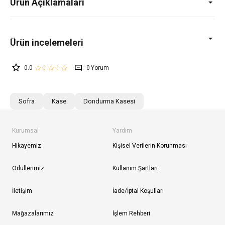
Ürün Açıklamaları
0.0
0
Sofra
Kase
Dondurma Kasesi
Kurumsal
Yardım
Hikayemiz
Kişisel Verilerin Korunması
Ödüllerimiz
Kullanım Şartları
İletişim
İade/İptal Koşulları
Mağazalarımız
İşlem Rehberi