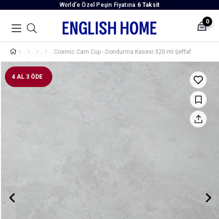
World’e Özel Peşin Fiyatına
6 Taksit
0
Cosmic Cam Cup - Dondurma Kasesi 320 ml Şeffaf
4 AL 3 ÖDE