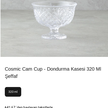
Cosmic Cam Cup - Dondurma Kasesi 320 Ml
Şeffaf
320 ml
₺41,67
`den başlayan taksitlerle