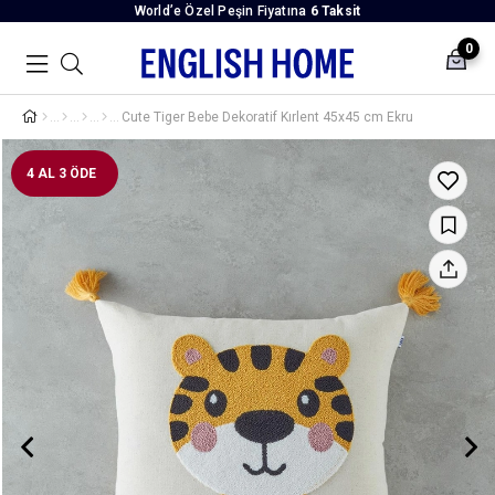
World’e Özel Peşin Fiyatına
6 Taksit
0
Cute Tiger Bebe Dekoratif Kırlent 45x45 cm Ekru
4 AL 3 ÖDE