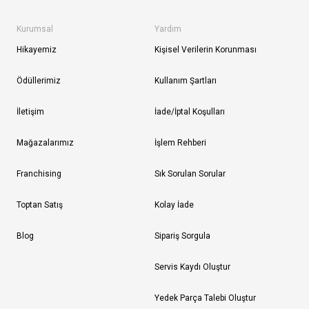
Kurumsal
Yardım
Hikayemiz
Kişisel Verilerin Korunması
Ödüllerimiz
Kullanım Şartları
İletişim
İade/İptal Koşulları
Mağazalarımız
İşlem Rehberi
Franchising
Sık Sorulan Sorular
Toptan Satış
Kolay İade
Blog
Sipariş Sorgula
Servis Kaydı Oluştur
Yedek Parça Talebi Oluştur