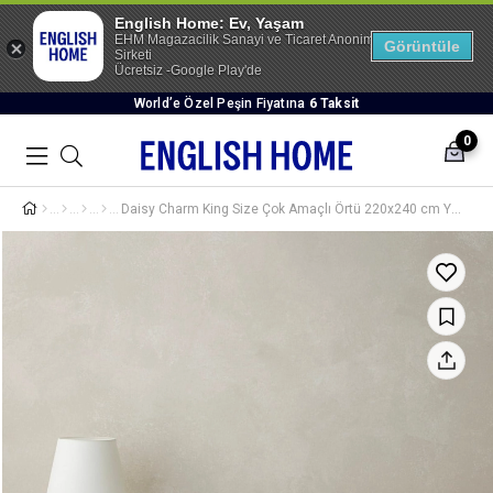
English Home: Ev, Yaşam
EHM Magazacilik Sanayi ve Ticaret Anonim
Görüntüle
Sirketi
Ücretsiz -Google Play'de
World’e Özel Peşin Fiyatına
6 Taksit
0
Daisy Charm King Size Çok Amaçlı Örtü 220x240 cm Yeşil