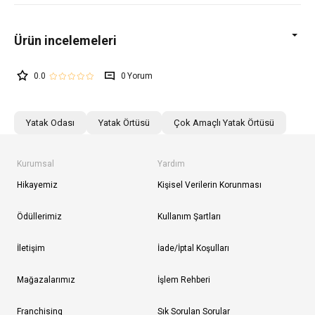
0.0
0
Yatak Odası
Yatak Örtüsü
Çok Amaçlı Yatak Örtüsü
Kurumsal
Yardım
Hikayemiz
Kişisel Verilerin Korunması
Ödüllerimiz
Kullanım Şartları
İletişim
İade/İptal Koşulları
Mağazalarımız
İşlem Rehberi
Franchising
Sık Sorulan Sorular