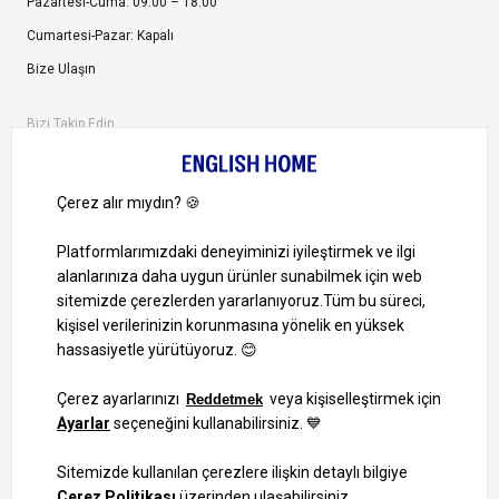
Pazartesi-Cuma: 09:00 – 18:00
Cumartesi-Pazar: Kapalı
Bize Ulaşın
Bizi Takip Edin
Ayrıcalıklardan yararlanmak için uygulamamızı indirin.
1000 TL ve Üzeri Alışverişlerinizde Kargo Bedava!
Bilgi Toplum Hizmetleri
KVKK Veri İşleme Politikamız
Site Haritası