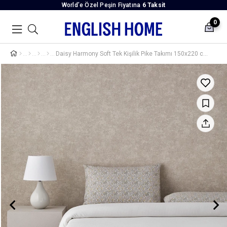
World’e Özel Peşin Fiyatına
6 Taksit
0
Daisy Harmony Soft Tek Kişilik Pike Takımı 150x220 cm Beyaz