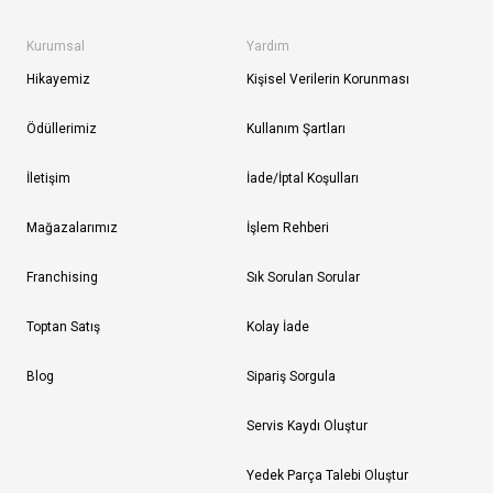
Kurumsal
Yardım
Hikayemiz
Kişisel Verilerin Korunması
Ödüllerimiz
Kullanım Şartları
İletişim
İade/İptal Koşulları
Mağazalarımız
İşlem Rehberi
Franchising
Sık Sorulan Sorular
Toptan Satış
Kolay İade
Blog
Sipariş Sorgula
Servis Kaydı Oluştur
Yedek Parça Talebi Oluştur