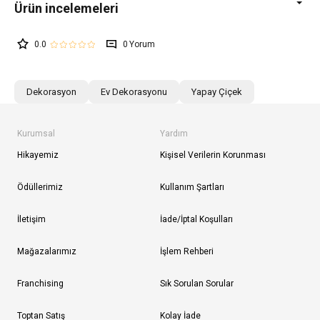
0.0
0
Dekorasyon
Ev Dekorasyonu
Yapay Çiçek
Kurumsal
Yardım
Hikayemiz
Kişisel Verilerin Korunması
Ödüllerimiz
Kullanım Şartları
İletişim
İade/İptal Koşulları
Mağazalarımız
İşlem Rehberi
Franchising
Sık Sorulan Sorular
Toptan Satış
Kolay İade