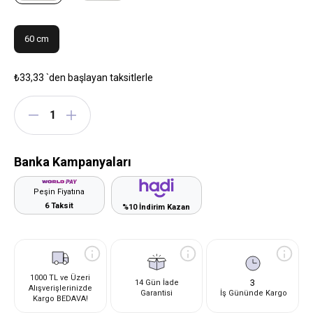
60 cm
₺33,33
`den başlayan taksitlerle
Banka Kampanyaları
Peşin Fiyatına
6 Taksit
%10 İndirim Kazan
1000 TL ve Üzeri
3
14 Gün İade
Alışverişlerinizde
Garantisi
İş Gününde Kargo
Kargo BEDAVA!