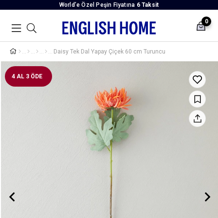
World’e Özel Peşin Fiyatına
6 Taksit
0
Daisy Tek Dal Yapay Çiçek 60 cm Turuncu
4 AL 3 ÖDE