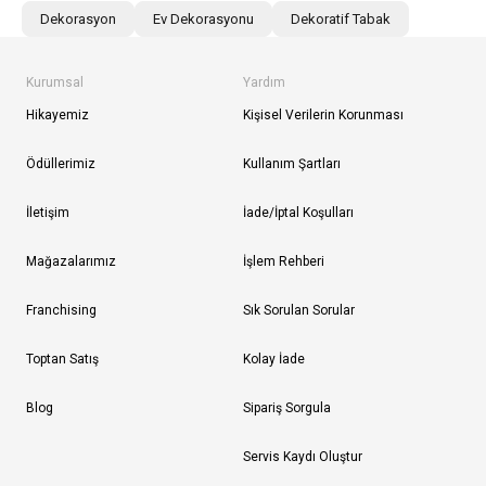
Dekorasyon
Ev Dekorasyonu
Dekoratif Tabak
Kurumsal
Yardım
Hikayemiz
Kişisel Verilerin Korunması
Ödüllerimiz
Kullanım Şartları
İletişim
İade/İptal Koşulları
Mağazalarımız
İşlem Rehberi
Franchising
Sık Sorulan Sorular
Toptan Satış
Kolay İade
Blog
Sipariş Sorgula
Servis Kaydı Oluştur