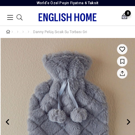
World’e Özel Peşin Fiyatına
6 Taksit
0
Danny Pelüş Sıcak Su Torbası Gri