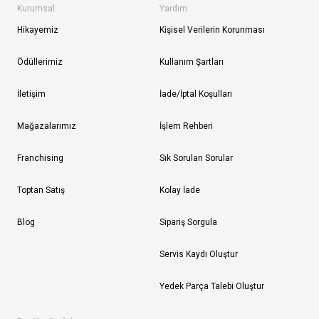
Kurumsal
Yardım
Hikayemiz
Kişisel Verilerin Korunması
Ödüllerimiz
Kullanım Şartları
İletişim
İade/İptal Koşulları
Mağazalarımız
İşlem Rehberi
Franchising
Sık Sorulan Sorular
Toptan Satış
Kolay İade
Blog
Sipariş Sorgula
Servis Kaydı Oluştur
Yedek Parça Talebi Oluştur