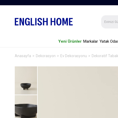
Yeni Ürünler
Markalar
Yatak Odas
Anasayfa
Dekorasyon
Ev Dekorasyonu
Dekoratif Taba