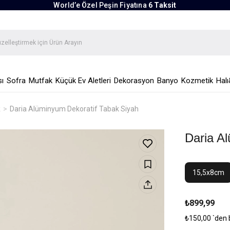
World’e Özel Peşin Fiyatına
6 Taksit
ı
Sofra
Mutfak
Küçük Ev Aletleri
Dekorasyon
Banyo
Kozmetik
Halı
k
Daria Alüminyum Dekoratif Tabak Siyah
Daria A
15,5x8cm
₺899,99
₺150,00
`den 