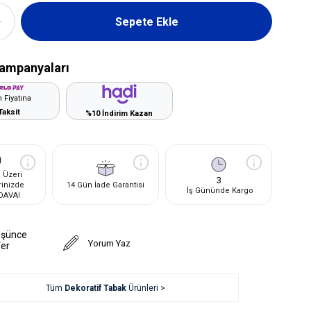
ampanyaları
 Fiyatına
Taksit
%10 İndirim Kazan
 Üzeri
3
rinizde
14 Gün İade Garantisi
İş Gününde Kargo
DAVA!
üşünce
Yorum Yaz
Ver
Tüm
Dekoratif Tabak
Ürünleri >