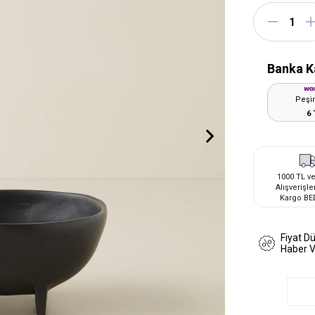
Banka K
Peşin
6 
1000 TL ve
Alışverişle
Kargo BE
Fiyat D
Haber 