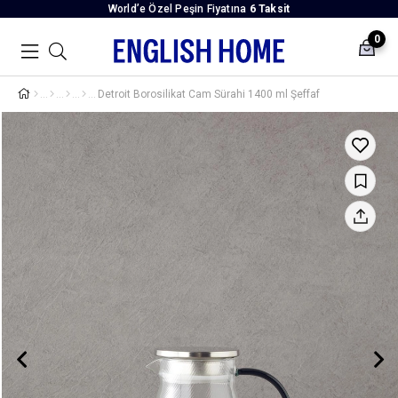
World’e Özel Peşin Fiyatına
6 Taksit
0
Detroit Borosilikat Cam Sürahi 1400 ml Şeffaf