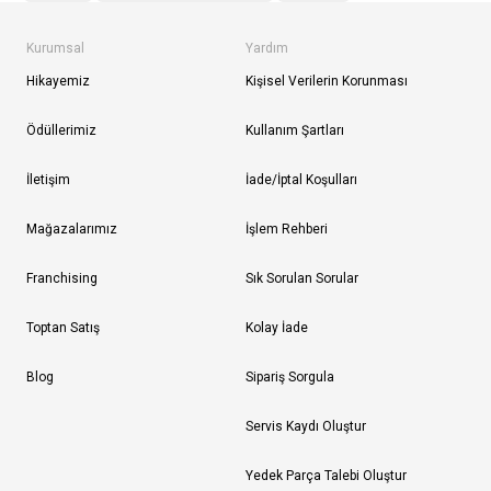
Kurumsal
Yardım
Hikayemiz
Kişisel Verilerin Korunması
Ödüllerimiz
Kullanım Şartları
İletişim
İade/İptal Koşulları
Mağazalarımız
İşlem Rehberi
Franchising
Sık Sorulan Sorular
Toptan Satış
Kolay İade
Blog
Sipariş Sorgula
Servis Kaydı Oluştur
Yedek Parça Talebi Oluştur