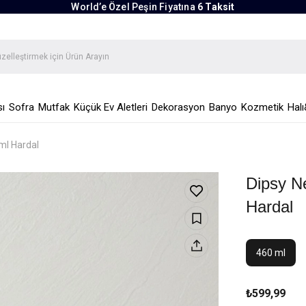
World’e Özel Peşin Fiyatına
6 Taksit
ı
Sofra
Mutfak
Küçük Ev Aletleri
Dekorasyon
Banyo
Kozmetik
Halı
ml Hardal
Dipsy N
Hardal
460 ml
₺599,99