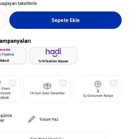
başlayan taksitlerle
ampanyaları
 Fiyatına
Taksit
%10 İndirim Kazan
 Üzeri
3
rinizde
14 Gün İade Garantisi
İş Gününde Kargo
DAVA!
üşünce
Yorum Yaz
Ver