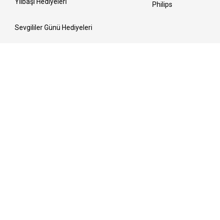
Yılbaşı Hediyeleri
Philips
Sevgililer Günü Hediyeleri
Kadınlar Günü Hediyeleri
Ramazan Sofraları
Anneler Günü Hediyeleri
Bayrama Hazırlık
Babalar Günü Hediyeleri