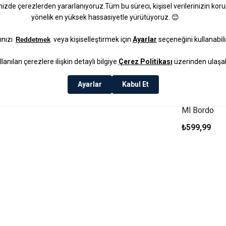
Loly New Bo
Ml Bordo
₺599,99