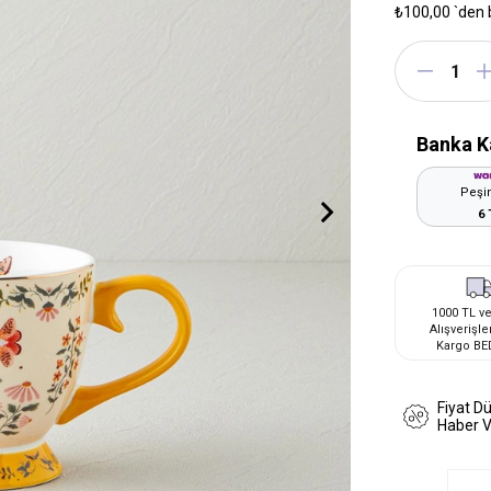
₺100,00
`den 
Banka K
Peşin
6 
1000 TL ve
Alışverişle
Kargo BE
Fiyat D
Haber 