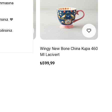
ne China Kupa 460
Wingy New Bone China Kupa 460
Ml Lacivert
₺599,99