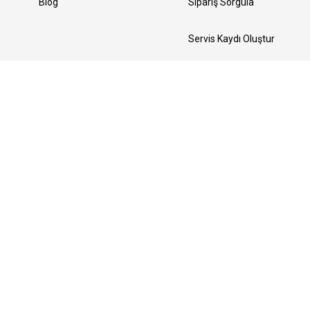
Blog
Sipariş Sorgula
Servis Kaydı Oluştur
Yedek Parça Talebi Oluştur
Bizi Takip Edin