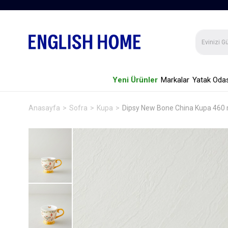
Yeni Ürünler
Markalar
Yatak Odas
Anasayfa
Sofra
Kupa
Dipsy New Bone China Kupa 460 