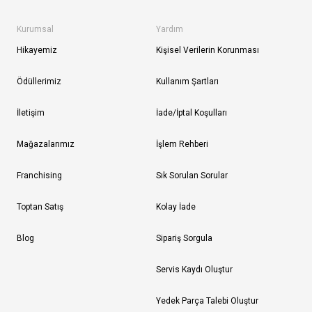
Kurumsal
Yardım
Hikayemiz
Kişisel Verilerin Korunması
Ödüllerimiz
Kullanım Şartları
İletişim
İade/İptal Koşulları
Mağazalarımız
İşlem Rehberi
Franchising
Sık Sorulan Sorular
Toptan Satış
Kolay İade
Blog
Sipariş Sorgula
Servis Kaydı Oluştur
Yedek Parça Talebi Oluştur