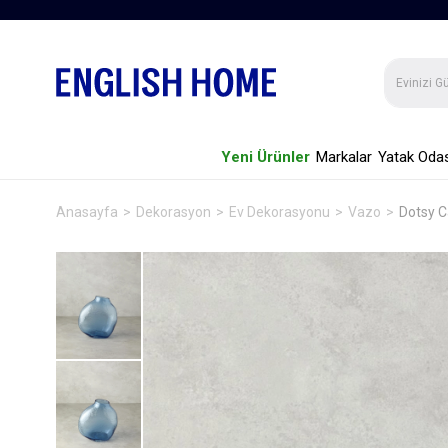
Yeni Ürünler
Markalar
Yatak Odas
Anasayfa
Dekorasyon
Ev Dekorasyonu
Vazo
Dotsy 