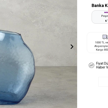
Banka K
Peşin
6 
1000 TL ve
Alışverişle
Kargo BE
Fiyat D
Haber 