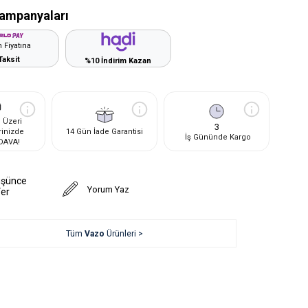
ampanyaları
 Fiyatına
Taksit
%10 İndirim Kazan
 Üzeri
3
rinizde
14 Gün İade Garantisi
İş Gününde Kargo
DAVA!
üşünce
Yorum Yaz
Ver
Tüm
Vazo
Ürünleri >