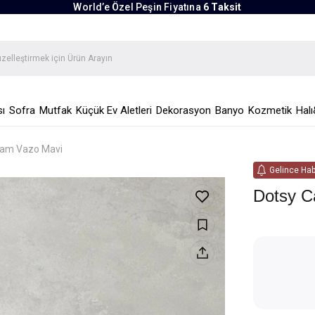
World’e Özel Peşin Fiyatına
6 Taksit
ı
Sofra
Mutfak
Küçük Ev Aletleri
Dekorasyon
Banyo
Kozmetik
Halı
Cam Vazo Mavi
Gelince Hab
Dotsy C