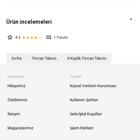
4.3
1
Sofra
Fincan Takımı
6 Kişilik Fincan Takımı
Kurumsal
Yardım
Hikayemiz
Kişisel Verilerin Korunması
Ödüllerimiz
Kullanım Şartları
İletişim
İade/İptal Koşulları
Mağazalarımız
İşlem Rehberi