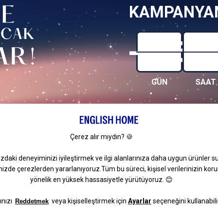
KAMPANYAN
-685
-
GÜN
SAAT
Popüler Sayfalar
Popüler Kategoriler