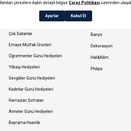
Çeyiz Ürünleri
Yatak Odası
Yeni Ürünler
Mutfak
Yeni Ev Hediyeleri
Sofra
Çok Satanlar
Banyo
Emaye Mutfak Ürünleri
Dekorasyon
Öğretmenler Günü Hediyeleri
Halı&Kilim
Yılbaşı Hediyeleri
Philips
Sevgililer Günü Hediyeleri
Kadınlar Günü Hediyeleri
Ramazan Sofraları
Anneler Günü Hediyeleri
Bayrama Hazırlık