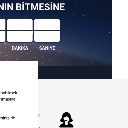
IN BİTMESİNE
3
-36
-32
DAKİKA
SANİYE
Kampanyalar