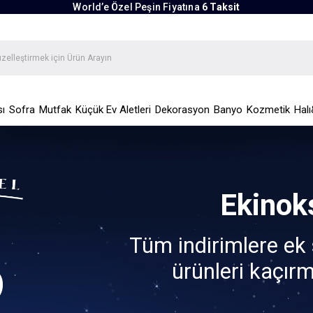
World’e Özel Peşin Fiyatına
6 Taksit
ı
Sofra
Mutfak
Küçük Ev Aletleri
Dekorasyon
Banyo
Kozmetik
Halı
Ekinoks
Tüm indirimlere ek s
ürünleri kaçırm