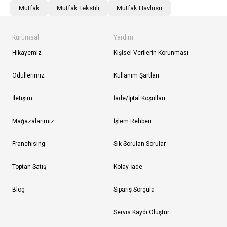
Mutfak
Mutfak Tekstili
Mutfak Havlusu
Kurumsal
Yardım
Hikayemiz
Kişisel Verilerin Korunması
Ödüllerimiz
Kullanım Şartları
İletişim
İade/İptal Koşulları
Mağazalarımız
İşlem Rehberi
Franchising
Sık Sorulan Sorular
Toptan Satış
Kolay İade
Blog
Sipariş Sorgula
Servis Kaydı Oluştur