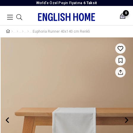
World’e Özel Peşin Fiyatına
6 Taksit
0
Euphoria Runner 40x140 cm Renkli