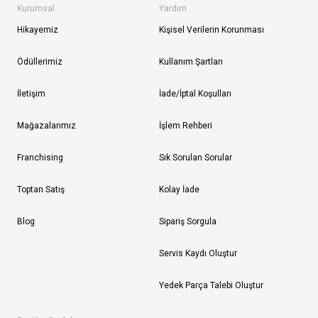
Kurumsal
Yardım
Hikayemiz
Kişisel Verilerin Korunması
Ödüllerimiz
Kullanım Şartları
İletişim
İade/İptal Koşulları
Mağazalarımız
İşlem Rehberi
Franchising
Sık Sorulan Sorular
Toptan Satış
Kolay İade
Blog
Sipariş Sorgula
Servis Kaydı Oluştur
Yedek Parça Talebi Oluştur