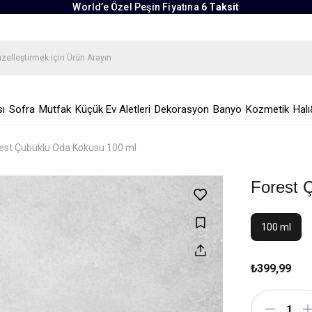
World’e Özel Peşin Fiyatına
6 Taksit
ı
Sofra
Mutfak
Küçük Ev Aletleri
Dekorasyon
Banyo
Kozmetik
Halı
est Çubuklu Oda Kokusu 100 ml
Forest 
100 ml
₺399,99