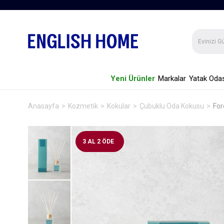
Yeni Ürünler
Markalar
Yatak Odas
Anasayfa
Kozmetik
Kokular
Çubuklu Oda Kokusu
For
3 AL 2 ÖDE