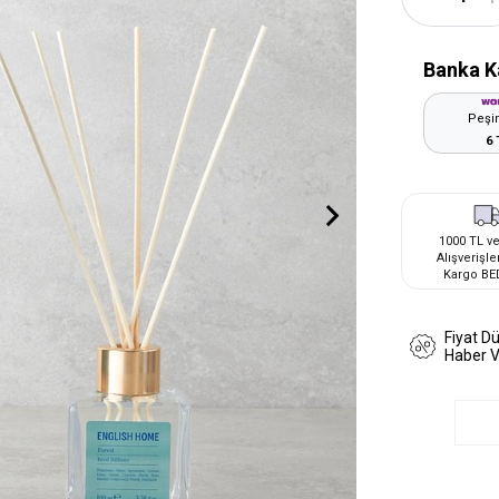
Banka K
Peşin
6 
1000 TL ve
Alışverişle
Kargo BE
Fiyat D
Haber 