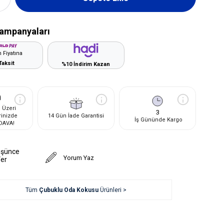
ampanyaları
 Fiyatına
Taksit
%10 İndirim Kazan
 Üzeri
3
rinizde
14 Gün İade Garantisi
İş Gününde Kargo
DAVA!
üşünce
Yorum Yaz
Ver
Tüm
Çubuklu Oda Kokusu
Ürünleri >