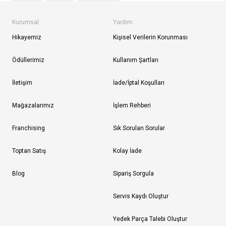
Kurumsal
Yardım
Hikayemiz
Kişisel Verilerin Korunması
Ödüllerimiz
Kullanım Şartları
İletişim
İade/İptal Koşulları
Mağazalarımız
İşlem Rehberi
Franchising
Sık Sorulan Sorular
Toptan Satış
Kolay İade
Blog
Sipariş Sorgula
Servis Kaydı Oluştur
Yedek Parça Talebi Oluştur