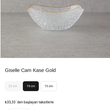
Giselle Cam Kase Gold
25 cm
19 cm
15 cm
₺33,33
`den başlayan taksitlerle